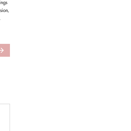
ings
sion,
A