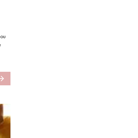
 ou
e
.