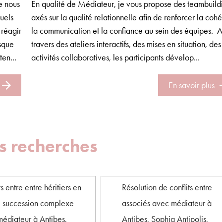
e nous
En qualité de Médiateur, je vous propose des teambuild
quels
axés sur la qualité relationnelle afin de renforcer la cohé
réagir
la communication et la confiance au sein des équipes. 
rsque
travers des ateliers interactifs, des mises en situation, des
en...
activités collaboratives, les participants dévelop...
En savoir plus
s recherches
ts entre entre héritiers en
Résolution de conflits entre
e succession complexe
associés avec médiateur à
édiateur à Antibes,
Antibes, Sophia Antipolis,