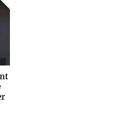
nt
é
er
e