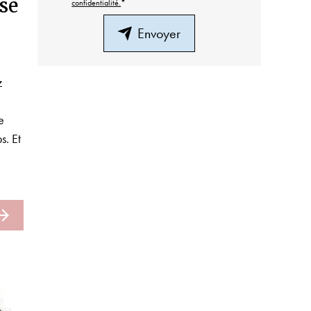
ise
confidentialité.
*
Envoyer
z
e
s. Et