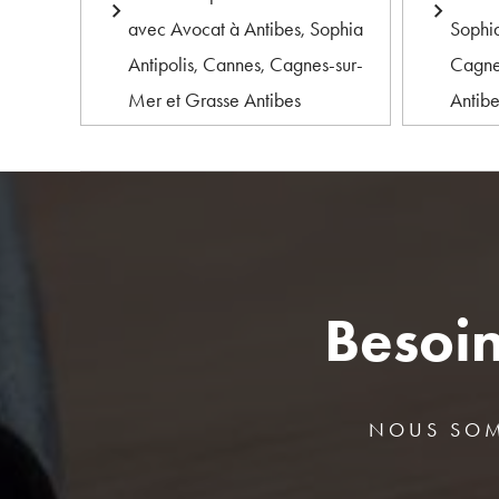
avec Avocat à Antibes, Sophia
Sophia
Antipolis, Cannes, Cagnes-sur-
Cagne
Mer et Grasse Antibes
Antib
Besoin
NOUS SOM