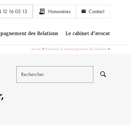
receipt_long
 12 16 05 13
Honoraires
Contact
pagnement des Relations
Le cabinet d’avocat
Accueil
>
Prévention & Accompagnement des Relations
>
Rechercher
,